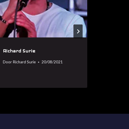
Richard Surie
Arvind 
Door
Richard Surie
20/08/2021
Door
Richar