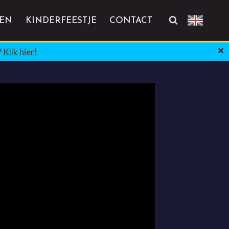
VEN
KINDERFEESTJE
CONTACT
?
Klik hier!
✕