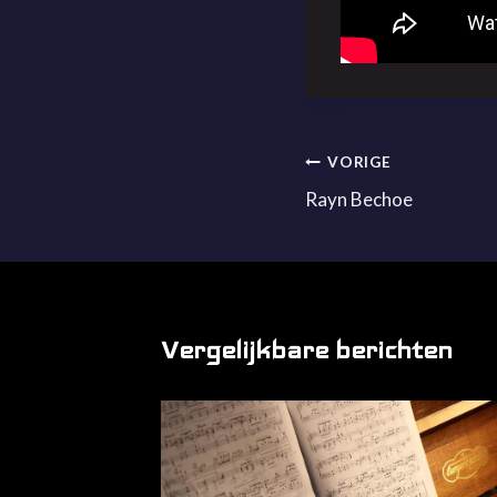
Bericht
VORIGE
Rayn Bechoe
navigatie
Vergelijkbare berichten