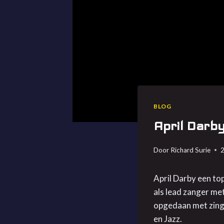
BLOG
April Darb
Door
Richard Surie
April Darby een to
als lead zanger met
opgedaan met zinge
en Jazz.