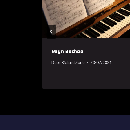
ramma
Rayn Bechoe
Door
Richard Surie
20/07/2021
021