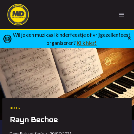
Doorgaan
naar
inhoud
Wil je een muzikaal kinderfeestje of vrijgezellenfeest
✕
organiseren?
Klik hier!
BLOG
Rayn Bechoe
Door
Richard Surie
20/07/2021